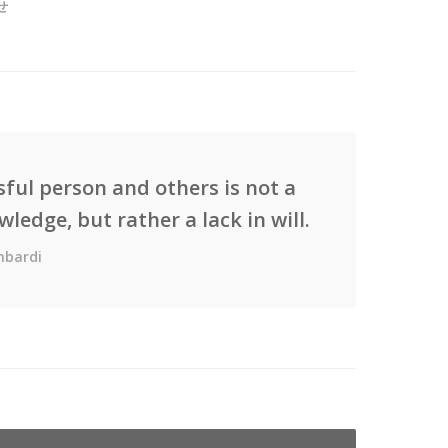
せ
ful person and others is not a
wledge, but rather a lack in will.
mbardi