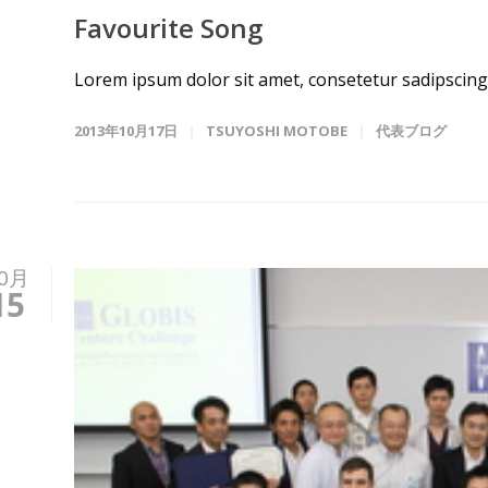
Favourite Song
Lorem ipsum dolor sit amet, consetetur sadipscing 
2013年10月17日
TSUYOSHI MOTOBE
代表ブログ
0月
15