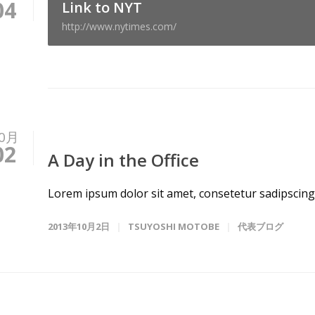
04
Link to NYT
http://www.nytimes.com/
0月
02
A Day in the Office
Lorem ipsum dolor sit amet, consetetur sadipscing 
2013年10月2日
TSUYOSHI MOTOBE
代表ブログ