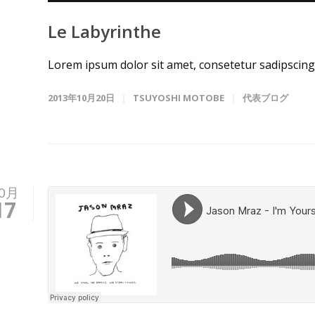
Le Labyrinthe
Lorem ipsum dolor sit amet, consetetur sadipscing 
2013年10月20日
TSUYOSHI MOTOBE
代表ブログ
0月
17