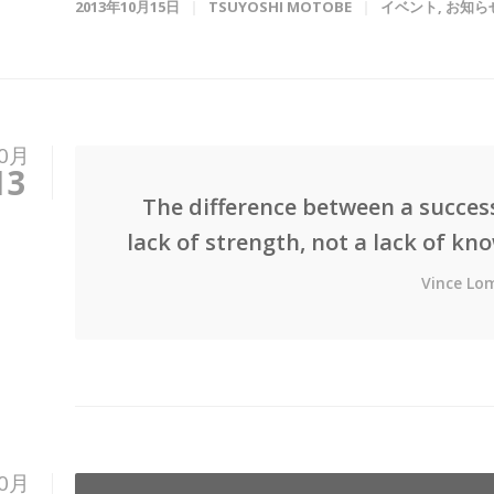
2013年10月15日
TSUYOSHI MOTOBE
イベント
,
お知ら
0月
13
The difference between a success
lack of strength, not a lack of kno
Vince Lo
0月