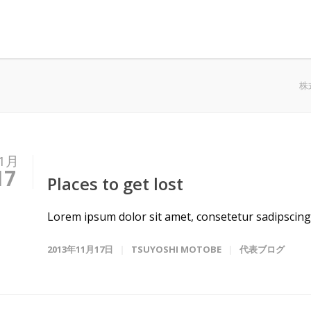
株
1月
17
Places to get lost
Lorem ipsum dolor sit amet, consetetur sadipscing 
2013年11月17日
TSUYOSHI MOTOBE
代表ブログ