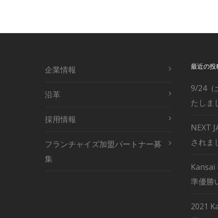
最近の投
企業情報
9/24（
沿革
たしま
採用情報
NEXT
されま
フランチャイズ加盟パートナー募
集
Kansai
準優勝
2021 K