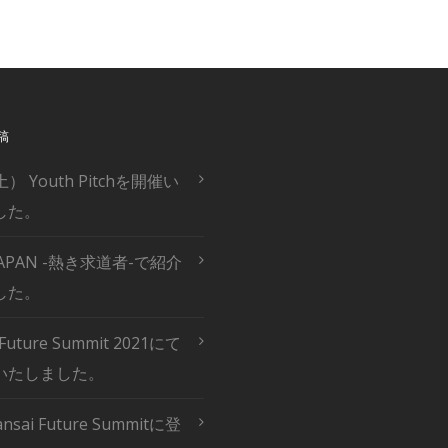
稿
土） Youth Pitchを開催い
した。
 JAPAN -熱き求道者-で紹介
した。
 Future Summit 2021にて
いたしました。
ansai Future Summitに登