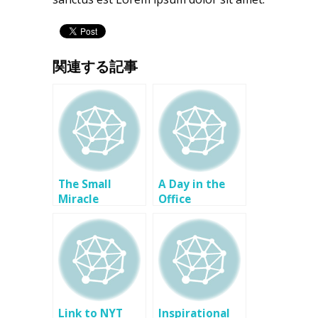
関連する記事
The Small
A Day in the
Miracle
Office
Link to NYT
Inspirational