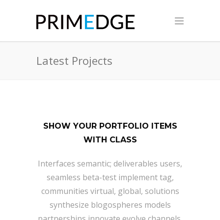
Latest Projects
SHOW YOUR PORTFOLIO ITEMS
WITH CLASS
Interfaces semantic; deliverables users,
seamless beta-test implement tag,
communities virtual, global, solutions
synthesize blogospheres models
partnerships innovate evolve channels,