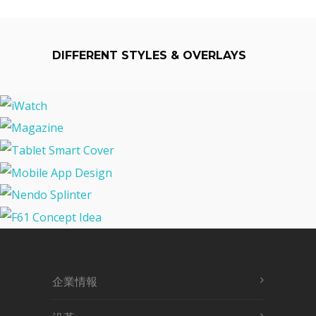
DIFFERENT STYLES & OVERLAYS
iWatch
Magazine
Tablet Smart Cover
Mobile App Design
Nendo Splinter
F61 Concept Idea
企業情報