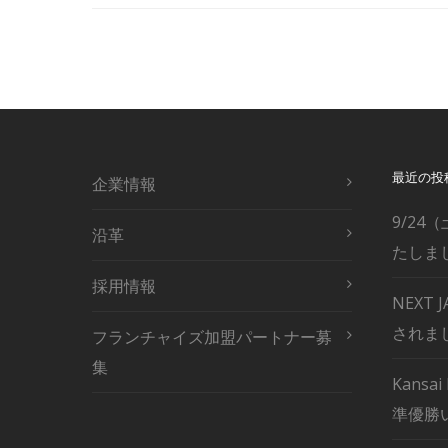
最近の投
企業情報
9/24（
沿革
たしま
採用情報
NEXT
されま
フランチャイズ加盟パートナー募
集
Kansai
準優勝