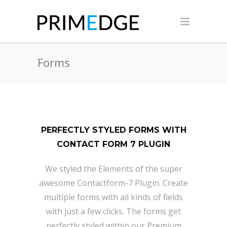
Forms
PERFECTLY STYLED FORMS WITH
CONTACT FORM 7 PLUGIN
We styled the Elements of the super
awesome Contactform-7 Plugin. Create
multiple forms with all kinds of fields
with just a few clicks. The forms get
perfectly styled within our Premium