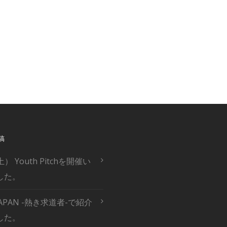
anctus est Lorem ipsum dolor sit amet. Lorem ipsum dolor si
olore magna aliquyam erat, sed diam voluptua. At vero eos
kasd gubergren, no sea takimata sanctus est Lorem ipsum dol
稿
土） Youth Pitchを開催い
した。
 JAPAN -熱き求道者-で紹介
した。