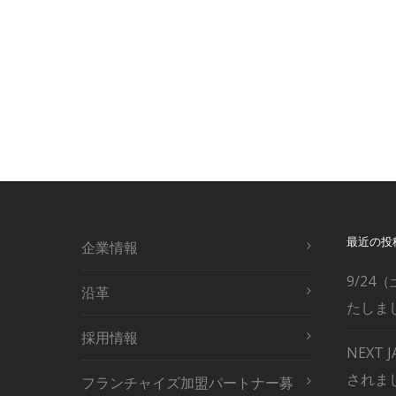
Stet clita kasd gubergren, no sea takimata s
nonumy eirmod tempor invidunt ut labore et d
Stet clita 
最近の投
企業情報
9/24（
沿革
たしま
採用情報
NEXT
されま
フランチャイズ加盟パートナー募